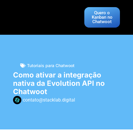
Quero o
Kanban no
Chatwoot
Tutoriais para Chatwoot
Como ativar a integração
nativa da Evolution API no
Chatwoot
contato@stacklab.digital