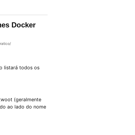
mes Docker
atico/
o listará todos os
twoot (geralmente
ado ao lado do nome