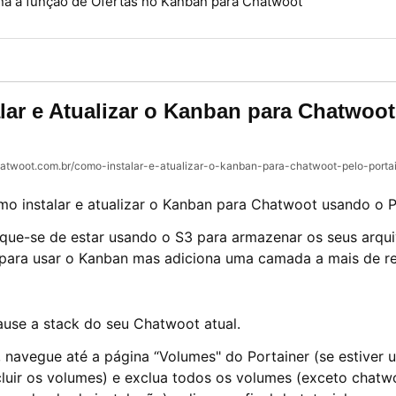
na a função de Ofertas no Kanban para Chatwoot
lar e Atualizar o Kanban para Chatwoot
hatwoot.com.br/como-instalar-e-atualizar-o-kanban-para-chatwoot-pelo-portai
mo instalar e atualizar o Kanban para Chatwoot usando o P
ique-se de estar usando o S3 para armazenar os seus arqu
 para usar o Kanban mas adiciona uma camada a mais de re
ause a stack do seu Chatwoot atual.
 navegue até a página “Volumes" do Portainer (se estiver
cluir os volumes) e exclua todos os volumes (exceto chatw