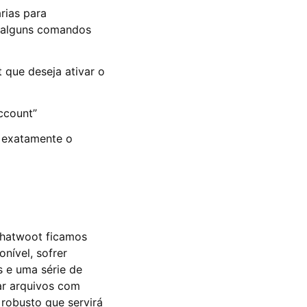
rias para
a alguns comandos
 que deseja ativar o
ccount”
é exatamente o
Chatwoot ficamos
nível, sofrer
s e uma série de
ar arquivos com
robusto que servirá