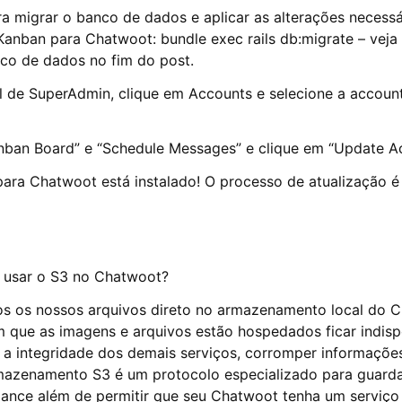
 migrar o banco de dados e aplicar as alterações necessá
anban para Chatwoot: bundle exec rails db:migrate – vej
nco de dados no fim do post.
l de SuperAdmin, clique em Accounts e selecione a account
ban Board” e “Schedule Messages” e clique em “Update A
para Chatwoot está instalado! O processo de atualização 
 usar o S3 no Chatwoot?
 os nossos arquivos direto no armazenamento local do 
 que as imagens e arquivos estão hospedados ficar indispo
 a integridade dos demais serviços, corromper informaçõe
rmazenamento S3 é um protocolo especializado para guard
ance além de permitir que seu Chatwoot tenha um serviço 