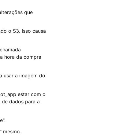
alterações que
do o S3. Isso causa
l chamada
na hora da compra
ara usar a imagem do
oot_app estar com o
o de dados para a
e".
t" mesmo.