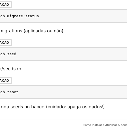
RAÇÃO
 db:migrate:status
migrations (aplicadas ou não).
RAÇÃO
 db:seed
/seeds.rb.
RAÇÃO
 db:reset
 roda seeds no banco (cuidado: apaga os dados!).
Como Instalar e Atualizar o Kan