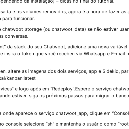
endendo da instalação) – dicas no final do tutorial.
sada e os volumes removidos, agora é a hora de fazer as 
 para funcionar.
e chatwoot_storage (ou chatwoot_data) se não estiver usan
as conversas.
nt" da stack do seu Chatwoot, adicione uma nova variáve
insira o token que você recebeu via Whatsapp e E-mail 
en, altere as imagens dos dois serviços, app e Sidekiq, p
tal/kanban:latest
rvices" e logo após em “Redeploy".Espere o serviço chatw
uando estiver, siga os próximos passos para migrar o banc
ha onde aparece o serviço chatwoot_app, clique em “Consol
ao console selecione “sh" e mantenha o usuário como “roo